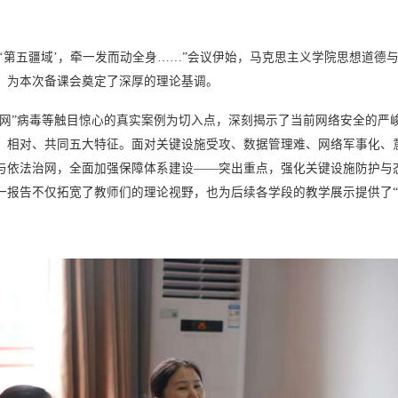
‘第五疆域’，牵一发而动全身……”会议伊始，马克思主义学院思想道德
，为本次备课会奠定了深厚的理论基调。
震网”病毒等触目惊心的真实案例为切入点，深刻揭示了当前网络安全的严
、相对、共同五大特征。面对关键设施受攻、数据管理难、网络军事化、
与依法治网，全面加强保障体系建设——突出重点，强化关键设施防护与
一报告不仅拓宽了教师们的理论视野，也为后续各学段的教学展示提供了“