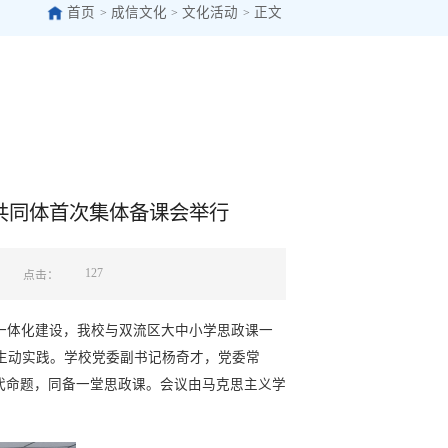
首页
成信文化
文化活动
正文
>
>
>
共同体首次集体备课会举行
127
点击：
课一体化建设，我校与双流区大中小学思政课一
生动实践。学校党委副书记杨奇才，党委常
代命题，同备一堂思政课。会议由马克思主义学