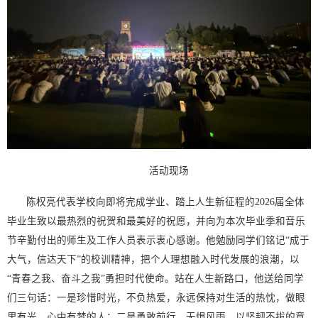
活动现场
陈权亮代表学校向即将完成学业、踏上人生新征程的2026届全体
毕业生致以最热烈的祝贺和最美好的祝愿，并向为本次毕业季和音乐
节辛勤付出的师生及工作人员表示衷心感谢。他勉励同学们铭记“成于
大气，信达天下”的校训精神，把个人理想融入时代发展的浪潮，以
“青春之我、奋斗之我”勇担时代使命。站在人生新路口，他送给同学
们三句话：一是珍惜时光，不负热爱，永远保持对生活的热忱，做眼
里有光、心中有梦的人；二是勇敢前行，无惧风雨，以坚韧不拔的意