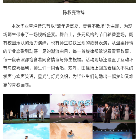
陈权亮致辞
本次毕业草坪音乐节以“流年逢盛夏，青春不散场”为主题，为现
场师生带来了一场视听盛宴。舞台上，多元风格的节目轮番登场，既
有校园乐队的活力演绎，也有师生联袂呈现的歌舞表演，从温柔抒情
的毕业恋歌到动感十足的潮流曲目，每一首旋律都诉说着青春故事，
每一段表演都饱含着同窗情谊与师生祝福。活动现场还设置了互动环
节与惊喜福利，师生们一同合唱、欢呼，田径场上回荡着经久不息的
掌声与欢声笑语，星光与灯光交织，为毕业生们勾勒出一幅梦幻又难
忘的青春画卷。