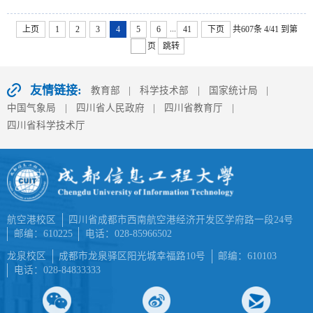
...
上页
1
2
3
4
5
6
41
下页
共607条
4/41
到第
页
跳转
友情链接:
教育部
|
科学技术部
|
国家统计局
|
中国气象局
|
四川省人民政府
|
四川省教育厅
|
四川省科学技术厅
航空港校区
四川省成都市西南航空港经济开发区学府路一段24号
邮编：610225
电话：028-85966502
龙泉校区
成都市龙泉驿区阳光城幸福路10号
邮编：610103
电话：028-84833333