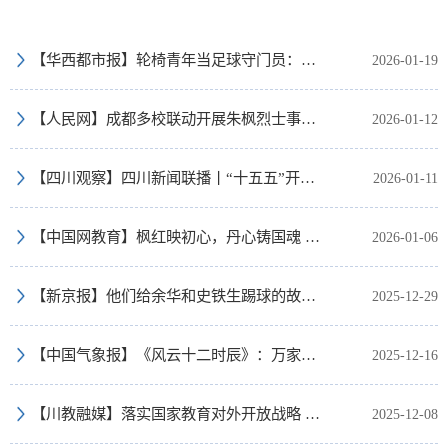
【华西都市报】轮椅青年当足球守门员：撕去励志标签，为“普通”欢呼
2026-01-19
【人民网】成都多校联动开展朱枫烈士事迹报告会
2026-01-12
【四川观察】四川新闻联播丨“十五五”开新局：提质升级 推动四川教育科技人才一体化发展
2026-01-11
【中国网教育】枫红映初心，丹心铸国魂 成都信息工程大学举行这场英雄事迹报告会
2026-01-06
【新京报】他们给余华和史铁生踢球的故事，续写了一个青春的结尾
2025-12-29
【中国气象报】《风云十二时辰》：万家灯火的“守望者”
2025-12-16
【川教融媒】落实国家教育对外开放战略 成都信息工程大学与法国顶尖工程师学院共筑国际化工程人才培养新高地
2025-12-08