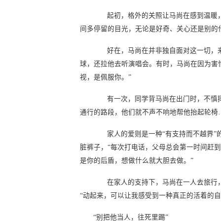
起初，格外的关照让马尚在感到温暖，但
间多停留的目光，无论是好奇、关心还是别的
好在，马尚在并非独自面对这一切，来自
球，还拉他去听演唱会。有时，马尚在因为害
视，是佩服你。”
有一次，同学背马尚在出门时，不慎摔
通行的路段，他们就不声不响地帮他抬起轮椅
家人的爱则是一种“有支持而不越界”的
脏裤子，“每次打电话，父母总会第一时间赶
是你的后盾，想做什么就大胆去做。”
在家人的支持下，马尚在一人去旅行
“动起来，可以让我感受到一种真正的活着的自
“别把他当人，往死里踢”