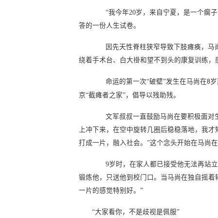
“我今年20岁，来自宁夏，是一个瘸
答的一份人生试卷。
因先天性脊柱狭窄导致下肢瘫痪，马尚在
绕着手术台、白大褂和望不到头的康复训练，
命运的第一次“破壁”发生在马尚在
岁
8
京“截瘫者之家”，倡导以残助残。
文军叔叔一直鼓励马尚在要积极面对
上冲下来，在空中旋转几圈后稳稳落地，我才
打成一片，融入社会。”这个念头开始在马尚
9岁时，在家人都已接受他无法再站
锻炼他，只送他到校门口。当马尚在独自摇着
一片的感觉特别好。”
“大家看你，不是歧视是佩服”