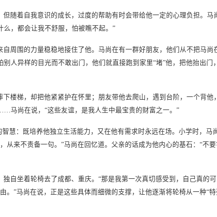
随着自我意识的成长，过度的帮助有时会带给他一定的心理负担。马尚
什么，都会让我不舒服，怕被瞧不起。”
周围的力量稳稳地接住了他。马尚在有一群好朋友，他们从不把马尚在
怕别人异样的目光而不敢出门，他们就直接跑到家里“堵”他，把他抬出门
下楼梯，却把他紧紧护在怀里；朋友带他去爬山，遇到台阶，一个背他，
……马尚在说，“这些友谊，是我人生中最宝贵的财富之一。”
智慧：既培养他独立生活能力，又在他有需求时永远在场。小学时，马
到，从来不责备一句。”马尚在回忆道。父亲的话成为他内心的基石：“不
，独自坐着轮椅去了成都、重庆。“那是我第一次真切感受到，自己真的可
由。”马尚在说，正是这些具体而细微的支撑，让他逐渐将轮椅从一种“特殊