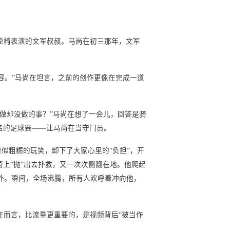
椅表演的文军叔叔。马尚在初三那年，文军
容。”马尚在坦言，之前的创作更像在完成一道
想做却没做的事？”马尚在想了一会儿，回答是骑
名的足球赛——让马尚在当守门员。
似粗粝的玩笑，卸下了大家心里的“负担”，开
上“抛”出去扑救，又一次次侧翻在地。他爬起
外。瞬间，全场沸腾，所有人欢呼着冲向他，
而言，比流量更重要的，是视频背后“被当作