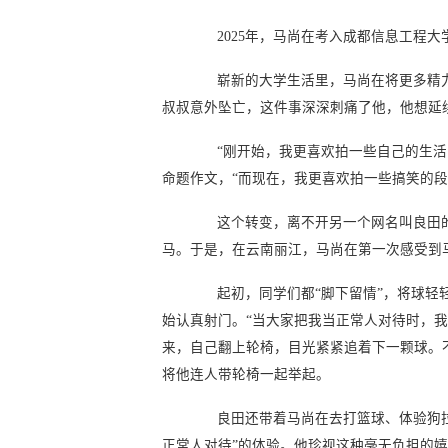
2025年，马尚在考入成都信息工程
崭新的大学生活里，马尚在将更多精力
叔叔意外坠亡，这件事深深刺痛了他，他想延续
“刚开始，我更喜欢拍一些自己的生活
命题作文，“而现在，我更喜欢拍一些搞笑的段
这个
转变，离不开另一个网名叫良田的
马。于是，在云南丽江，马尚在第一次感受到
起初，同学们都“脚下留情”，将球轻轻
始认真射门。“当大家把我当正常人对待时，我
来，自己翻上轮椅，目光紧紧追着下一颗球。
将他连人带轮椅一起举起。
良田还带着马尚在去打篮球、体验狗拉车
正常人对待”的体验。他珍视这种毫无负担的