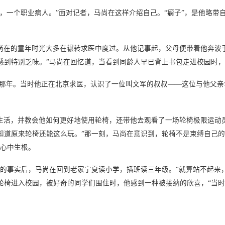
子，一个职业病人。”面对记者，马尚在这样介绍自己。“瘸子”，是他略带
的童年时光大多在辗转求医中度过。从他记事起，父母便带着他奔波于
感到特别乏味。”马尚在回忆道，当看到同龄人早已背上书包走进校园时
那年。当时他正在北京求医，认识了一位叫文军的叔叔——这位与他父亲
生活，并教会他如何更好地使用轮椅，还带他去观看了一场轮椅极限运动
知道原来轮椅还能这么玩。”那一刻，马尚在意识到，轮椅不是束缚自己的
在心中生根。
立的事实后，马尚在回到老家宁夏读小学，插班读三年级。“就算站不起来
轮椅进入校园，被好奇的同学们围住时，他感到一种被接纳的欣喜，“当