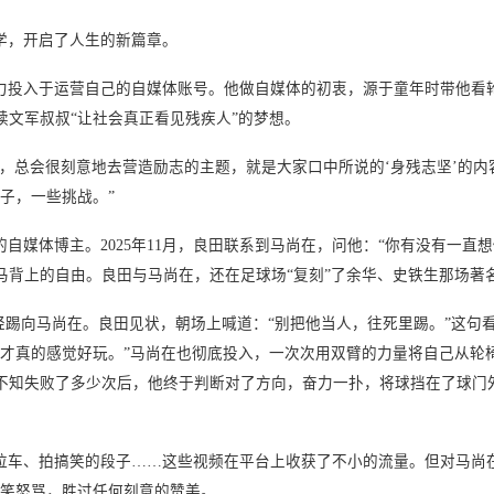
大学，开启了人生的新篇章。
投入于运营自己的自媒体账号。他做自媒体的初衷，源于童年时带他看轮
文军叔叔“让社会真正看见残疾人”的梦想。
，总会很刻意地去营造励志的主题，就是大家口中所说的‘身残志坚’的内
子，一些挑战。”
自媒体博主。2025年11月，良田联系到马尚在，问他：“你有没有一直
马背上的自由。良田与马尚在，还在足球场“复刻”了余华、史铁生那场著
踢向马尚在。良田见状，朝场上喊道：“别把他当人，往死里踢。”这句看
才真的感觉好玩。”马尚在也彻底投入，一次次用双臂的力量将自己从轮椅
不知失败了多少次后，他终于判断对了方向，奋力一扑，将球挡在了球门
、拍搞笑的段子……这些视频在平台上收获了不小的流量。但对马尚在
嬉笑怒骂，胜过任何刻意的赞美。