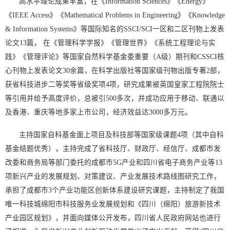
高水平理论成果丰富，在《Information Sciences》《Energy》
《IEEE Access》《Mathematical Problems in Engineering》《Knowledge
& Information Systems》等国际知名的SSCI/SCI一区和二区刊物上发表
论文13篇， 在《管理科学学报》《管理世界》《系统工程理论与实
践》《管理评论》等国家自然科学基金委重要（A级）期刊和CSSCI核
心刊物上发表论文30余篇，在科学出版社等国家级刊物出版专著2部，
获省科技进步二等奖等省级奖项4项，研究成果被英国皇家工程院院士
等引用并给予高度评价，总被引500多次，并成功应用于移动、联通以
及香港、重庆等地多家上市公司，经济效益达3000多万元。
主持国家自科基金面上项目及科技部等国家级课题4项（其中自科
基金结题优秀），主持完成了省科技厅、财政厅、经信厅、成都市发
改委和商务局等部门委托的成都市5G产业和四川省电子商务产业等13
项新兴产业的发展规划、对策建议、产业发展技术路线图研究工作，
承担了成都市3个产业功能区创新体系建设研究课题，主持制定了我国
唯一科技城绵阳市科技服务业发展规划和《四川（绵阳）旅游新技术
产业园区规划》，并面向媒体公开发布，四川省人民政府网站也进行