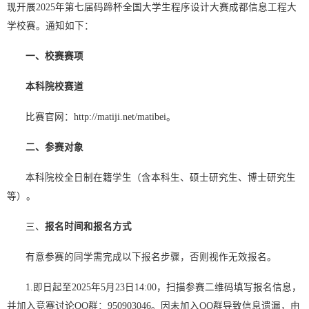
现开展2025年第七届码蹄杯全国大学生程序设计大赛成都信息工程大
学校赛。通知如下：
一、校赛赛项
本科院校赛道
比赛官网：http://matiji.net/matibei。
二、参赛对象
本科院校全日制在籍学生（含本科生、硕士研究生、博士研究生
等）。
三、
报名时间
和报名方式
有意参赛的同学需完成以下报名步骤，否则视作无效报名。
1.即日起至2025年5月23日14:00，扫描参赛二维码填写报名信息，
并加入竞赛讨论QQ群：950903046。因未加入QQ群导致信息遗漏，由