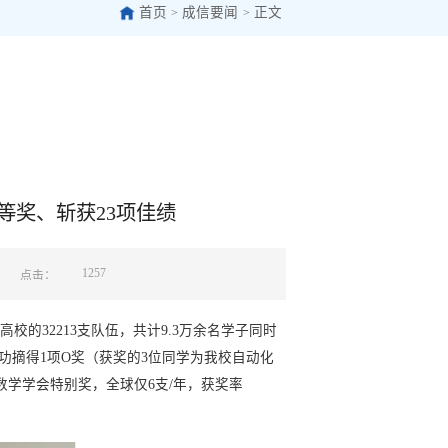
首页
成信要闻
正文
>
>
等奖、斩获23项佳绩
1257
点击：
高校的32213支队伍，共计9.3万余名学子同时
出，成功摘得1项O奖（获奖的3位同学为我校自动化
数学学会特别奖，全球仅6支/年，获奖率