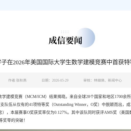
成信要闻
子在2026年美国国际大学生数学建模竞赛中首获特
作者:张秋燕
日期：2026-05-29
审核：林细俤、新闻中心
学建模竞赛（MCM/ICM）结果揭晓。来自全球28个国家和地区1700余所
从仅有的41项特等奖（Outstanding Winner，O奖）中脱颖而
），本届赛事O奖获奖率仅为0.127%。其中该队同时获评AMS奖（美国
特等奖零的突破！