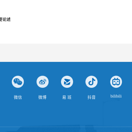
要论述
bilibili
微信
微博
易 班
抖音